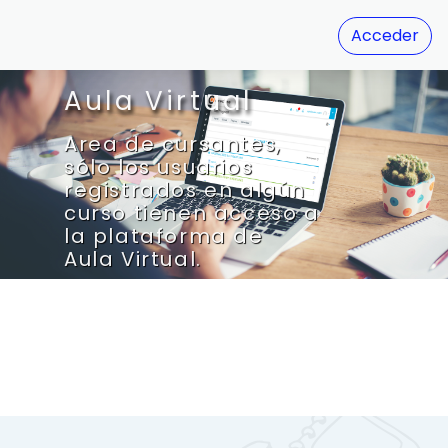
Salta al contenido principal
Acceder
Aula Virtual
Area de cursantes,
sólo los usuarios
registrados en algún
curso tienen acceso a
la plataforma de
Aula Virtual.